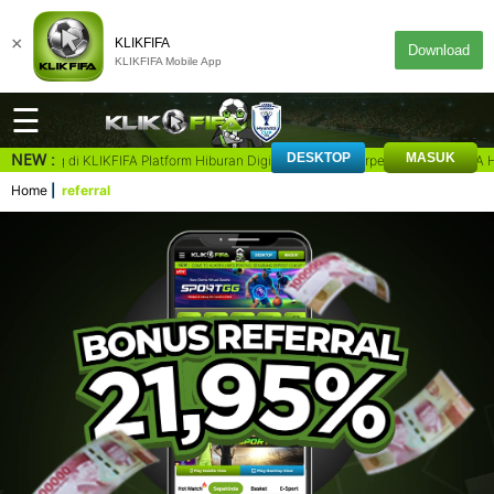
×
KLIKFIFA
Download
KLIKFIFA Mobile App
☰
NEW :
DESKTOP
MASUK
 Datang di KLIKFIFA Platform Hiburan Digital Modern & Terpercaya | KLIKFIF
DAFTAR
MASUK
Home
referral
Beranda
Deposit
Games
ROMO
Sportbook
ROMO
E-Sport